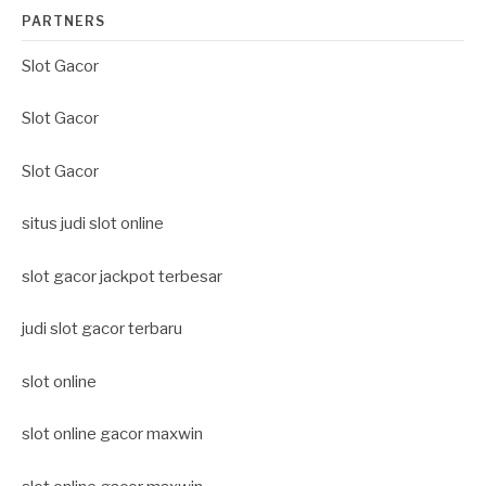
PARTNERS
Slot Gacor
Slot Gacor
Slot Gacor
situs judi slot online
slot gacor jackpot terbesar
judi slot gacor terbaru
slot online
slot online gacor maxwin