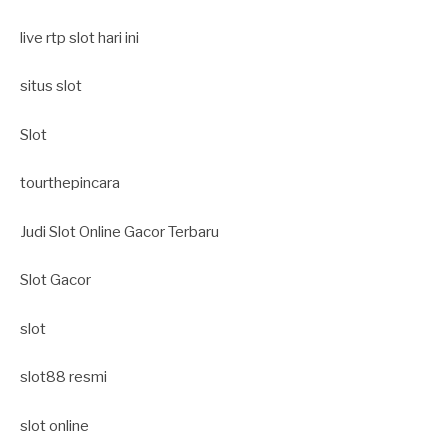
live rtp slot hari ini
situs slot
Slot
tourthepincara
Judi Slot Online Gacor Terbaru
Slot Gacor
slot
slot88 resmi
slot online