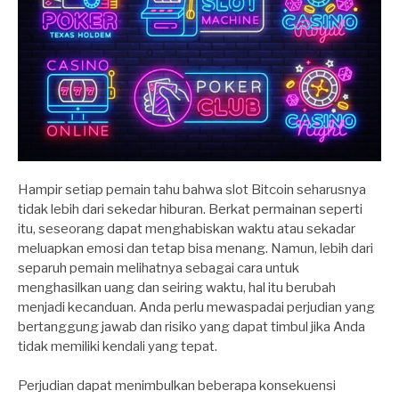
Hampir setiap pemain tahu bahwa slot Bitcoin seharusnya
tidak lebih dari sekedar hiburan. Berkat permainan seperti
itu, seseorang dapat menghabiskan waktu atau sekadar
meluapkan emosi dan tetap bisa menang. Namun, lebih dari
separuh pemain melihatnya sebagai cara untuk
menghasilkan uang dan seiring waktu, hal itu berubah
menjadi kecanduan. Anda perlu mewaspadai perjudian yang
bertanggung jawab dan risiko yang dapat timbul jika Anda
tidak memiliki kendali yang tepat.
Perjudian dapat menimbulkan beberapa konsekuensi