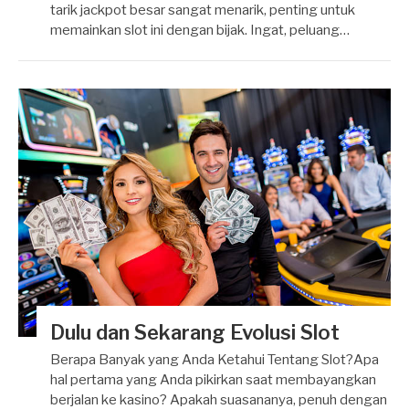
tarik jackpot besar sangat menarik, penting untuk
memainkan slot ini dengan bijak. Ingat, peluang…
Dulu dan Sekarang Evolusi Slot
Berapa Banyak yang Anda Ketahui Tentang Slot?Apa
hal pertama yang Anda pikirkan saat membayangkan
berjalan ke kasino? Apakah suasananya, penuh dengan