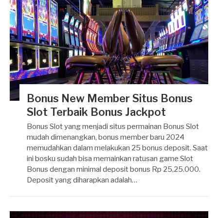
Bonus New Member Situs Bonus
Slot Terbaik Bonus Jackpot
Bonus Slot yang menjadi situs permainan Bonus Slot
mudah dimenangkan, bonus member baru 2024
memudahkan dalam melakukan 25 bonus deposit. Saat
ini bosku sudah bisa memainkan ratusan game Slot
Bonus dengan minimal deposit bonus Rp 25,25.000.
Deposit yang diharapkan adalah…