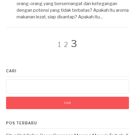
orang-orang yang bersemangat dan ketegangan
dengan potensi yang tidak terbatas? Apakah itu aroma
makanan lezat, siap disantap? Apakah itu…
Paginasi
Laman
Laman
Laman
3
1
2
pos
CARI
Cari
untuk:
POS TERBARU