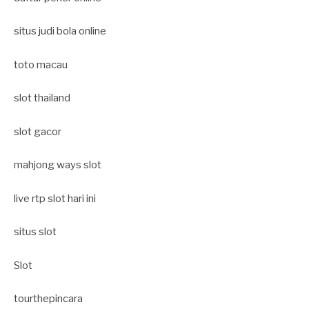
situs judi bola online
toto macau
slot thailand
slot gacor
mahjong ways slot
live rtp slot hari ini
situs slot
Slot
tourthepincara